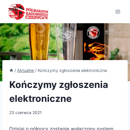
Przejdź
do
treści
/
Aktualne
/
Kończymy zgłoszenia elektroniczne
Kończymy zgłoszenia
elektroniczne
23 czerwca 2021
Dzisiaj o północy zostanie wyłączony system