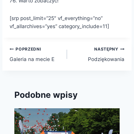
76. Warto zobaczyć!
[srp post_limit=”25″ vf_everything=”no”
vf_allarchives=”yes” category_include=11]
Nawigacja
POPRZEDNI
NASTĘPNY
Galeria na mecie E
Podziękowania
wpisu
Podobne wpisy