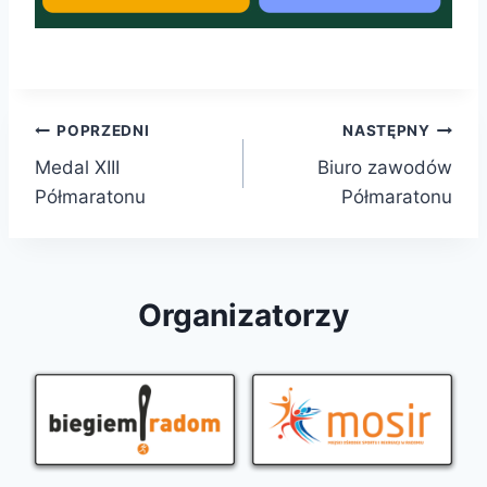
Nawigacja
POPRZEDNI
NASTĘPNY
Medal XIII
Biuro zawodów
wpisu
Półmaratonu
Półmaratonu
Organizatorzy