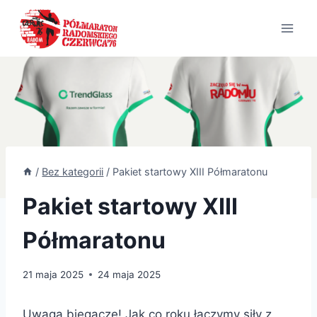
Przejdź
do
treści
/
Bez kategorii
/
Pakiet startowy XIII Półmaratonu
Pakiet startowy XIII
Półmaratonu
21 maja 2025
24 maja 2025
Uwaga biegacze! Jak co roku łączymy siły z