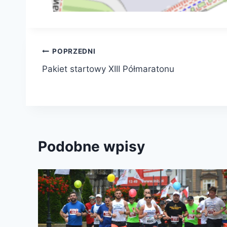
Nawigacja
POPRZEDNI
Pakiet startowy XIII Półmaratonu
wpisu
Podobne wpisy