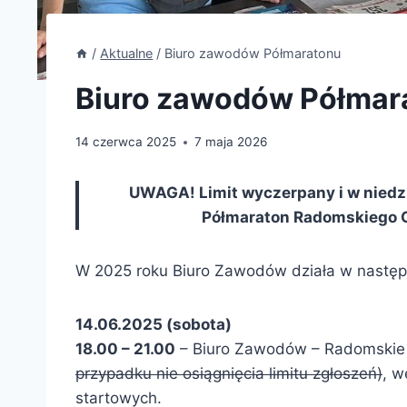
/
Aktualne
/
Biuro zawodów Półmaratonu
Biuro zawodów Półmar
14 czerwca 2025
7 maja 2026
UWAGA! Limit wyczerpany i w niedzi
Półmaraton Radomskiego C
W 2025 roku Biuro Zawodów działa w następ
14.06.2025 (sobota)
18.00 – 21.00
– Biuro Zawodów – Radomskie 
przypadku nie osiągnięcia limitu zgłoszeń)
, w
startowych.