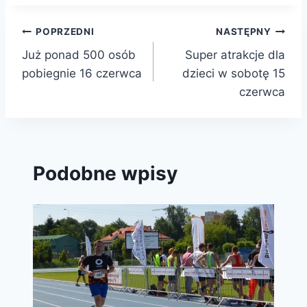
Nawigacja
POPRZEDNI
NASTĘPNY
Już ponad 500 osób
Super atrakcje dla
wpisu
pobiegnie 16 czerwca
dzieci w sobotę 15
czerwca
Podobne wpisy