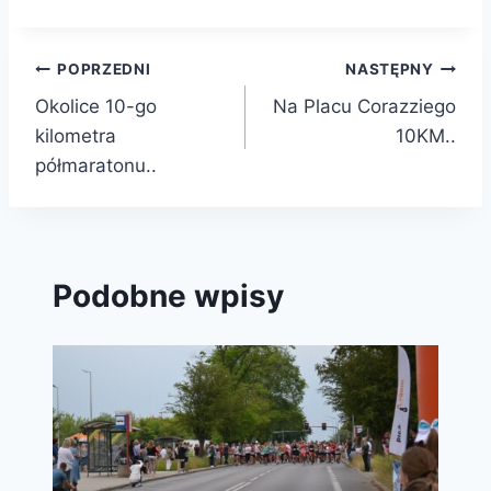
Nawigacja
POPRZEDNI
NASTĘPNY
Okolice 10-go
Na Placu Corazziego
wpisu
kilometra
10KM..
półmaratonu..
Podobne wpisy