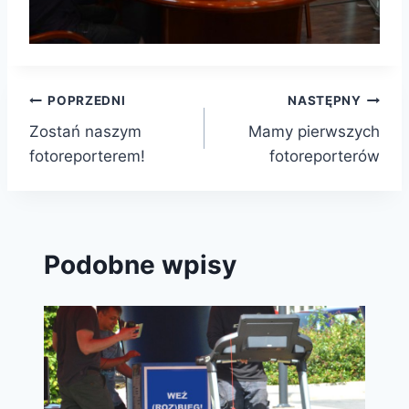
Nawigacja
POPRZEDNI
NASTĘPNY
Zostań naszym
Mamy pierwszych
wpisu
fotoreporterem!
fotoreporterów
Podobne wpisy