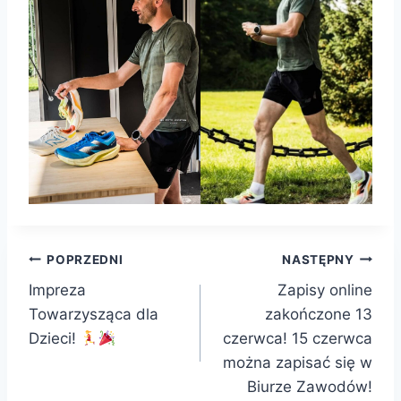
Nawigacja
POPRZEDNI
NASTĘPNY
Impreza
Zapisy online
wpisu
Towarzysząca dla
zakończone 13
Dzieci!
czerwca! 15 czerwca
można zapisać się w
Biurze Zawodów!