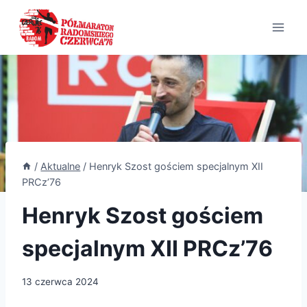
Przejdź
do
treści
/
Aktualne
/
Henryk Szost gościem specjalnym XII
PRCz’76
Henryk Szost gościem
specjalnym XII PRCz’76
13 czerwca 2024