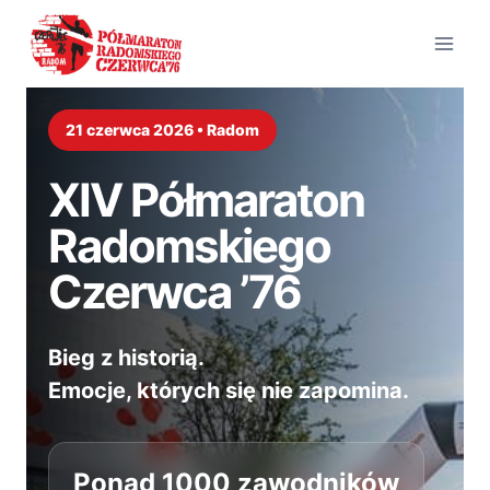
Przejdź
do
treści
21 czerwca 2026 • Radom
XIV Półmaraton
Radomskiego
Czerwca ’76
Bieg z historią.
Emocje, których się nie zapomina.
Ponad 1000 zawodników