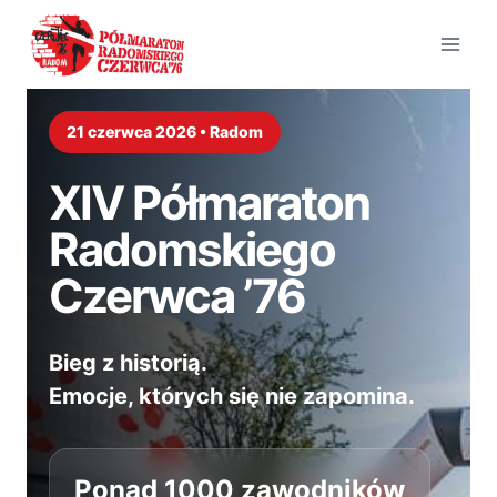
Przejdź
do
treści
21 czerwca 2026 • Radom
XIV Półmaraton
Radomskiego
Czerwca ’76
Bieg z historią.
Emocje, których się nie zapomina.
Ponad 1000 zawodników