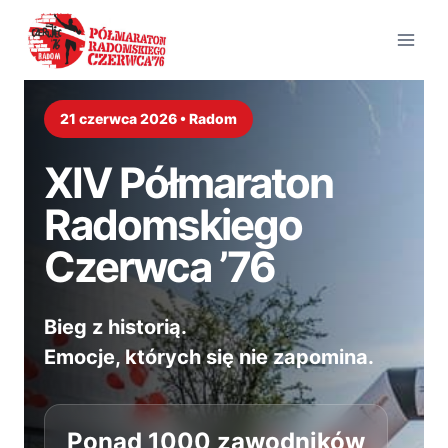
Przejdź
do
treści
21 czerwca 2026 • Radom
XIV Półmaraton
Radomskiego
Czerwca ’76
Bieg z historią.
Emocje, których się nie zapomina.
Ponad 1000 zawodników