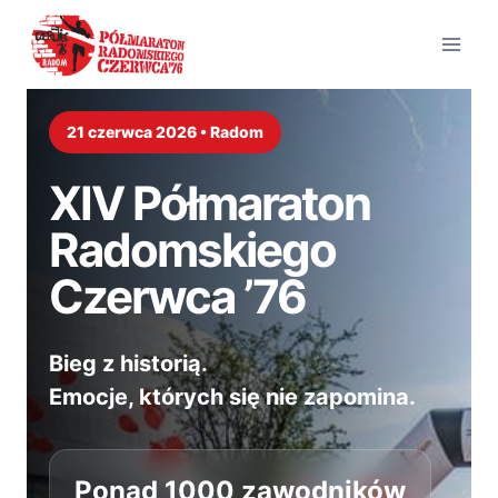
Przejdź
do
treści
21 czerwca 2026 • Radom
XIV Półmaraton
Radomskiego
Czerwca ’76
Bieg z historią.
Emocje, których się nie zapomina.
Ponad 1000 zawodników